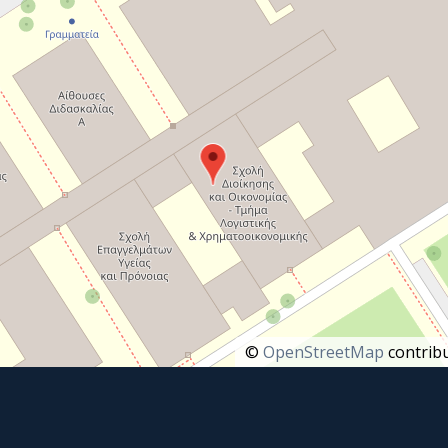
©
OpenStreetMap
contribu