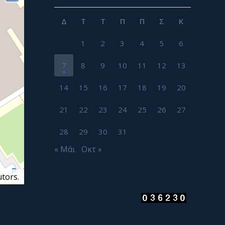
Δ
Τ
Τ
Π
Π
Σ
Κ
1
2
3
4
5
6
7
8
9
10
11
12
13
14
15
16
17
18
19
20
21
22
23
24
25
26
27
28
29
30
31
« Μάι
Οκτ »
tors.