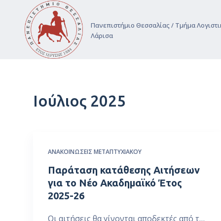
Μ
ε
Πανεπιστήμιο Θεσσαλίας / Τμήμα Λογιστι
Λάρισα
τ
ά
β
α
σ
Ιούλιος 2025
η
σ
τ
ο
π
ΑΝΑΚΟΙΝΏΣΕΙΣ ΜΕΤΑΠΤΥΧΙΑΚΟΎ
ε
Παράταση κατάθεσης Αιτήσεων
ρ
για το Νέο Ακαδημαϊκό Έτος
ι
2025-26
ε
χ
Οι αιτήσεις θα γίνονται αποδεκτές από τ…